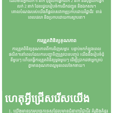
ដែលមានអ្នកលក់ 6 នាក់ បុគ្គលិកផ្នែកលក់ 2 នាក់ និងបុគ្គលិកផ្នែក
លក់ 2 នាក់ ដែលជួយរៀបចំការដឹកជញ្ជូន និងឯកសារ។
គោលបំណងរបស់យើងគឺផ្តល់សេវាកម្មប្រកបដោយវិជ្ជាជីវៈ ទាន់
ពេលវេលា និងប្រកបដោយការស្ថាបនា។
ការត្រួតពិនិត្យគុណភាព
ការត្រួតពិនិត្យគុណភាពពីការទិញសម្ភារៈ បន្ទាប់មកកំឡុងពេល
ផលិត។នៅពេលដែលការបញ្ជាទិញត្រូវបានបញ្ចប់ យើងនឹងរៀបចំដុំ
នីមួយៗ ហើយធ្វើការត្រួតពិនិត្យម្តងមួយៗ ដើម្បីប្រាកដថាអ្នកគ្រប់
គ្នាមានគុណភាពល្អមុនពេលចែកចាយ។
ហេតុអ្វីជ្រើសរើសយើង
1. យើងមានក្រុមបច្ចេកទេសដែលមានជំនាញវិជ្ជាជីវៈគំរូនិងគំនូរ