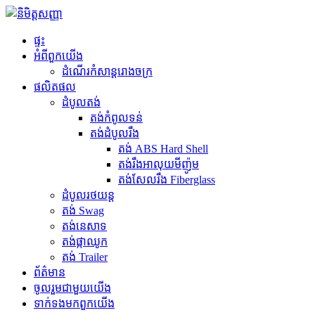
ផ្ទះ
អំពី​ពួក​យើង
ដំណើរកំសាន្តរោងចក្រ
ផលិតផល
ដំបូលតង់
តង់កំពូលទន់
តង់ដំបូលរឹង
តង់ ABS Hard Shell
តង់រឹងអាលុយមីញ៉ូម
តង់សែលរឹង Fiberglass
ដំបូលរថយន្ត
តង់ Swag
តង់នេសាទ
តង់ផ្កាឈូក
តង់ Trailer
ព័ត៌មាន
ចូលរួម​ជាមួយ​យើង
ទាក់ទង​មក​ពួក​យើង