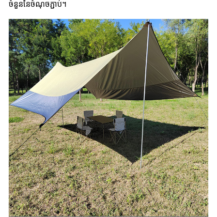
ចំនួននៃចំណុចភ្ជាប់។