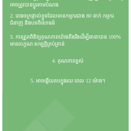
អាចត្រូវបានប្ដូរតាមបំណង
2. រោងចក្រផ្ទាល់ខ្លួនដែលមានកម្មករជាង 80 នាក់ កម្មករ
ជំនាញ និងបទពិសោធន៍
3. ការត្រួតពិនិត្យគុណភាពយ៉ាងតឹងរឹងដើម្បីធានាបាន 100%
មានលក្ខណៈសម្បត្តិគ្រប់គ្រាន់
4. គុណភាពខ្ពស់
5. អាចឆ្លើយតបក្នុងរយៈពេល 12 ម៉ោង។