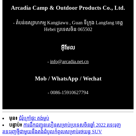
Arcadia Camp & Outdoor Products Co., Ltd.
- តំបន់ឧស្សាហកម្ម Kangjiawu , Guan ទីក្រុង Langfang ខេត្ត
Hebei ប្រទេសចិន 065502
អ៊ីមែល
-
info@arcadia.net.cn
Mob / WhatsApp / Wechat
- 0086-15910627794
មុន៖
ជំរុំក្រៅផ្ទះ តង់ម្លប់
បន្ទាប់៖
ការដឹកជញ្ជូនលឿនសម្រាប់ប្រទេសចិនឆ្នាំ 2022 រទេះរុញ
រទេះរុញថ្មីជាមួយនឹងតង់ដំបូលកំពូលសម្រាប់រថយន្ត SUV