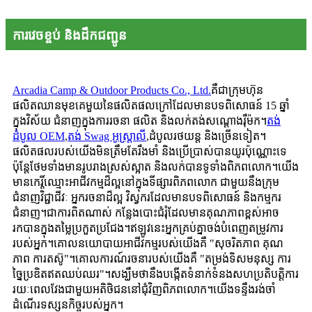
ការវេចខ្ចប់ និងដឹកជញ្ជូន
Arcadia Camp & Outdoor Products Co., Ltd.
គឺជាក្រុមហ៊ុន
ផលិតឈានមុខគេមួយនៃផលិតផលក្រៅដែលមានបទពិសោធន៍ 15 ឆ្នាំ
ក្នុងវិស័យ ជំនាញក្នុងការរចនា ផលិត និងលក់តង់សណ្តោងរ៉ឺម៉ក។
តង់
ដំបូល OEM
,
តង់ Swag អូស្ត្រាលី
,
ដំបូលរថយន្ត និងច្រើនទៀត។
ផលិតផលរបស់យើងមិនត្រឹមតែរឹងមាំ និងប្រើប្រាស់បានយូរប៉ុណ្ណោះទេ
ប៉ុន្តែថែមទាំងមានរូបរាងស្រស់ស្អាត និងលក់បានទូទាំងពិភពលោក។យើង
មានកេរ្តិ៍ឈ្មោះអាជីវកម្មដ៏ល្អនៅក្នុងទីផ្សារពិភពលោក ជាមួយនឹងក្រុម
ជំនាញវិជ្ជាជីវៈ អ្នករចនាដ៏ល្អ វិស្វករដែលមានបទពិសោធន៍ និងកម្មករ
ជំនាញ។ជាការពិតណាស់ កន្លែងបោះជំរុំដែលមានគុណភាពខ្ពស់អាច
រកបានក្នុងតម្លៃប្រកួតប្រជែង។ឥឡូវនេះអ្នកគ្រប់គ្នាចង់បំពេញតម្រូវការ
របស់អ្នក។គោលនយោបាយអាជីវកម្មរបស់យើងគឺ "សុចរិតភាព គុណ
ភាព ការតស៊ូ"។គោលការណ៍រចនារបស់យើងគឺ "តម្រង់ទិសមនុស្ស ការ
ច្នៃប្រឌិតឥតឈប់ឈរ"។សង្ឃឹម​ថា​នឹង​បង្កើត​ទំនាក់ទំនង​សហប្រតិបត្តិការ​
រយៈពេល​វែង​ជាមួយ​អតិថិជន​នៅ​ជុំវិញ​ពិភពលោក។យើងទន្ទឹងរង់ចាំ
ដំណើរទស្សនកិច្ចរបស់អ្នក។