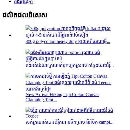
តង់ផ្កាឈូក
ផលិតផល​ពិសេស
300g polycotton heavy duty ខ្យល់អតិផរណាថ្មី...
តង់​អតិផរណា​ក្រណាត់​អុកហ្វត​ស្រាល កន្លែង​បោះជំរុំ...
New Arrival Hiking Tipi Cotton Canvas
Glamping Tent...
លក់ក្រណាត់បោះជំរុំការពារទឹកជ្រាប ពីរ៉ាមីត campi...