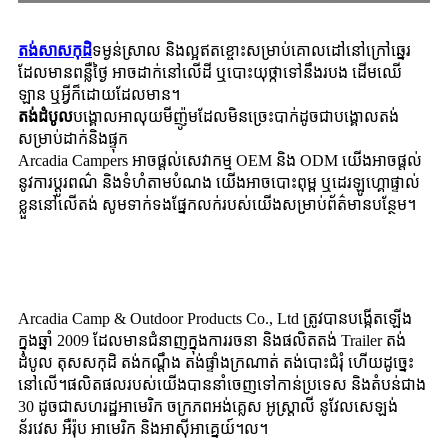
តង់សាសកុដិ
ទម្ងន់ស្រាល និងល្អឥតខ្ចោះសម្រាប់គោលដៅនៅក្រៅឆ្នេរ
ដែលមានពន្លឺថ្ងៃ អាចដាក់នៅលើដី ឬបោះយុថ្កាទៅនឹងរបង ដើមឈើ
ឡាន ឬអ្វីក៏ដោយដែលមាន។
តង់ដំបូល
បង្គោល​អាលុយមីញ៉ូម​ដែល​មិន​ច្រេះ​បាក់​ដូច​ជា​បង្គោល​តង់​
សម្រាប់​ដាក់​និង​ផ្ទុក
Arcadia Campers អាចផ្តល់សេវាកម្ម OEM និង ODM យើងអាចផ្តល់
នូវការប្ដូរពណ៌ និងទំហំតាមបំណង យើងអាចបោះពុម្ព ឬដេរឡូហ្គោផ្ទាល់
ខ្លួននៅលើតង់ សូមទាក់ទងផ្នែកលក់របស់យើងសម្រាប់ព័ត៌មានបន្ថែម។
Arcadia Camp & Outdoor Products Co., Ltd ត្រូវបានបង្កើតឡើង
ក្នុងឆ្នាំ 2009 ដែលមានជំនាញក្នុងការរចនា និងផលិតតង់ Trailer តង់
ដំបូល តុសសកុដិ តង់កណ្ដឹង តង់ផ្ទាំងក្រណាត់ តង់បោះជំរុំ ហើយដូច្នេះ
នៅលើ។ផលិតផលរបស់យើងបាននាំចេញទៅកាន់ប្រទេស និងតំបន់ជាង
30 ដូចជាសហរដ្ឋអាមេរិក ចក្រភពអង់គ្លេស អូស្ត្រាលី នូវែលសេឡង់
ន័រវេស អឺរ៉ុប អាមេរិក និងអាស៊ីអាគ្នេយ៍។ល។