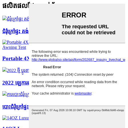
ផលិតផលដែលពាក់ព័ន្ធ
ជំរុំក្រៅផ្ទះ តង់ម្លប់
Portable 4X4 4wd suv Car 270 Degree Foxwing...
2022 ឡេការពារកំដៅថ្ងៃចេញក្រៅតាមបំណងថ្មី c...
បោះជំរុំក្រៅផ្ទះ ដំបូលប្រាំបួន ការពារទឹកភ្លៀង...