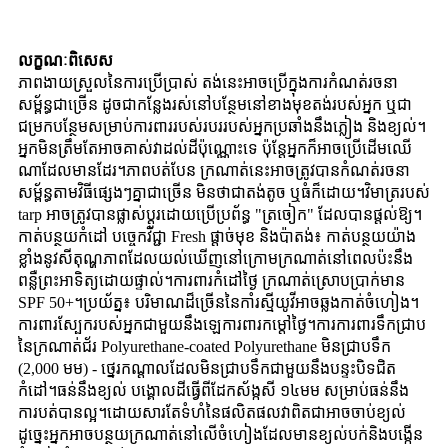
លក្ខណៈពិសេស
ភាពងាយស្រួលនៃការប្រើប្រាស់ តង់នេះអាចប្រើក្នុងការកំណត់រចនា
សម្ព័ន្ធជាច្រើន ដូចជាកន្លែងរស់នៅបន្ថែមនៅខាងមុខតង់របស់អ្នក ឬជា
ជម្រកបន្ថែមសម្រាប់ការពាររបស់របររបស់អ្នកប្រឆាំងនឹងភ្លៀង និងខ្យល់។
អ្នក​មិន​ត្រឹម​តែ​អាច​គាស់​វា​ដល់​ដី​ប៉ុណ្ណោះ​ទេ ប៉ុន្តែ​អ្នក​ក៏​អាច​ប្រើ​ដើមឈើ​
ណា​ដែល​មាន​ដែរ។ភាពបត់បែន ក្រណាត់នេះអាចត្រូវបានកំណត់រចនា
សម្ព័ន្ធតាមវិធីផ្សេងៗគ្នាជាច្រើន មិនថាជាតង់តូច ឬធំក៏ដោយ។វិមាត្ររបស់
tarp អាចត្រូវបានផ្លាស់ប្តូរដោយប្រើប្រព័ន្ធ "ត្រចៀក" ដែលបានផ្តល់ឱ្យ។
កាត់បន្ថយកំដៅ បច្ចេកវិជ្ជា Fresh ផ្តាច់មុខ និងប៉ាតង់៖ កាត់បន្ថយយ៉ាង
ខ្លាំងនូវសីតុណ្ហភាពដែលយល់ឃើញនៅក្រោមក្រណាត់នៅពេលប៉ះនឹង
ពន្លឺព្រះអាទិត្យដោយផ្ទាល់។ការពារកំដៅថ្ងៃ ក្រណាត់ស្រោបប្រាក់មាន
SPF 50+។ប្រយ័ត្ន៖ បរិមាណដ៏ច្រើននៃកាំរស្មីយូវីអាចឆ្លងកាត់ចំហៀង។
ការពារស្បែករបស់អ្នកជាមួយនឹងឡេការពារកម្តៅថ្ងៃ។ការការពារទឹកជ្រាប
នៃក្រណាត់ជ័រ Polyurethane-coated Polyurethane មិនជ្រាបទឹក
(2,000 មម) - ថ្នេរកណ្តាលដែលមិនជ្រាបទឹកជាមួយនឹងបន្ទះបិទជិត
កំដៅ។ធន់នឹងខ្យល់ បង្គោលដីធ្វើពីដែកស័ង្កសី ១៤មម សម្រាប់ធន់នឹង
ការបត់បានល្អ។ដោយសារតែទំហំនៃផលិតផលវាពិតជាអាចចាប់ខ្យល់
ដូច្នេះអ្នកអាចបន្ថយក្រណាត់នៅលើចំហៀងដែលមានខ្យល់បក់និងបង្កើន