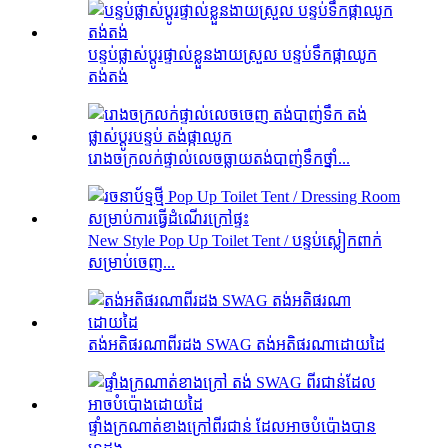
បន្ទប់ផ្លាស់ប្តូរផ្ទាល់ខ្លួនងាយស្រួល បន្ទប់ទឹកផ្កាឈូក
តង់តង់
រោងចក្រ​លក់​ផ្ទាល់​លេច​ធ្លាយ​តង់​បាញ់​ទឹក​ថ្នាំ...
New Style Pop Up Toilet Tent / បន្ទប់ស្លៀកពាក់
សម្រាប់ចេញ...
តង់អតិផរណាពីរដង SWAG តង់អតិផរណាដោយដៃ
ផ្ទាំងក្រណាត់ខាងក្រៅពីរជាន់ ដែលអាចបំប៉ោងបាន