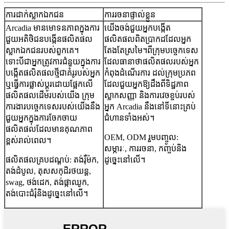
ការដាក់ស្លាកឯកជន
ការរចនាផ្ទាល់ខ្លួន
Arcadia មានមោទនភាពក្នុងការ
យើងចង់ជួយអ្នកបង្កើត
ជួយអតិថិជនបង្កើនផលិតផល
ផលិតផលពិតប្រាកដដែលអ្នក
ស្លាកឯកជនរបស់ពួកគេ។
តែងតែស្រមៃ។ពីក្រុមបច្ចេកទេស
ទោះបីជាអ្នកត្រូវការជំនួយក្នុងការ
ដែលធានាថាផលិតផលរបស់អ្នក
បង្កើតផលិតផលថ្មីជាគំរូរបស់អ្នក
កំពុងដំណើរការ ដល់ក្រុមប្រភព
ឬធ្វើការផ្លាស់ប្តូរដោយផ្អែកលើ
ដែលជួយអ្នកឱ្យដឹងពីទិដ្ឋភាព
ផលិតផលដើមរបស់យើង ក្រុម
ស្លាកសញ្ញា និងការវេចខ្ចប់របស់
ការងារបច្ចេកទេសរបស់យើងនឹង
អ្នក Arcadia នឹងនៅទីនោះគ្រប់
ជួយអ្នកក្នុងការចែកចាយ
ជំហានទាំងអស់។
ផលិតផលដែលមានគុណភាព
OEM, ODM រួមបញ្ចូល:
ខ្ពស់រាល់ពេល។
សម្ភារៈ, ការរចនា, កញ្ចប់និង
ផលិតផលគ្របដណ្តប់: តង់រ៉ឺម៉ក,
ដូច្នេះនៅលើ។
តង់ដំបូល, តុសសកុដិរថយន្ត,
swag, ថង់ដេក, តង់ផ្កាឈូក,
តង់បោះជំរុំនិងដូច្នេះនៅលើ។