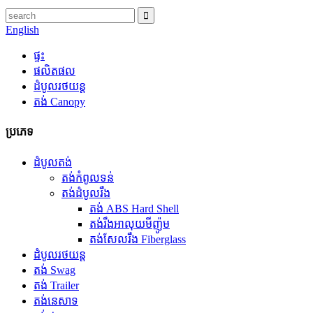
English
ផ្ទះ
ផលិតផល
ដំបូលរថយន្ត
តង់ Canopy
ប្រភេទ
ដំបូលតង់
តង់កំពូលទន់
តង់ដំបូលរឹង
តង់ ABS Hard Shell
តង់រឹងអាលុយមីញ៉ូម
តង់សែលរឹង Fiberglass
ដំបូលរថយន្ត
តង់ Swag
តង់ Trailer
តង់នេសាទ