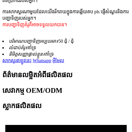
ពិតប្រាកដរបស់អ្នក។
ការសាកសួរណាមួយដែលយើងរីករាយក្នុងការឆ្លើយតប pls ផ្ញើសំណួរនិងការ
បញ្ជាទិញរបស់អ្នក។
ការបញ្ជាទិញគំរូគឺអាចទទួលយកបាន។
បរិមាណបញ្ជាទិញអប្បបរមា៖
50 ដុំ / ដុំ
លំដាប់គំរូ៖
គាំទ្រ
និមិត្តសញ្ញាផ្ទាល់ខ្លួន៖
គាំទ្រ
សាកសួរឥឡូវនេះ
Whatsapp
អ៊ីមែល
ព័ត៌មានលម្អិតអំពីផលិតផល
សេវាកម្ម OEM/ODM
ស្លាកផលិតផល