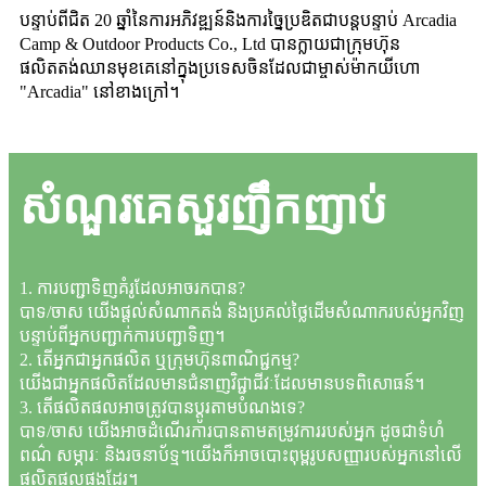
បន្ទាប់ពីជិត 20 ឆ្នាំនៃការអភិវឌ្ឍន៍និងការច្នៃប្រឌិតជាបន្តបន្ទាប់ Arcadia
Camp & Outdoor Products Co., Ltd បានក្លាយជាក្រុមហ៊ុន
ផលិតតង់ឈានមុខគេនៅក្នុងប្រទេសចិនដែលជាម្ចាស់ម៉ាកយីហោ
"Arcadia" នៅខាងក្រៅ។
សំណួរគេសួរញឹកញាប់
1. ការបញ្ជាទិញគំរូដែលអាចរកបាន?
បាទ/ចាស យើងផ្តល់សំណាកតង់ និងប្រគល់ថ្លៃដើមសំណាករបស់អ្នកវិញ
បន្ទាប់ពីអ្នកបញ្ជាក់ការបញ្ជាទិញ។
2. តើអ្នកជាអ្នកផលិត ឬក្រុមហ៊ុនពាណិជ្ជកម្ម?
យើងជាអ្នកផលិតដែលមានជំនាញវិជ្ជាជីវៈដែលមានបទពិសោធន៍។
3. តើផលិតផលអាចត្រូវបានប្ដូរតាមបំណងទេ?
បាទ/ចាស យើងអាចដំណើរការបានតាមតម្រូវការរបស់អ្នក ដូចជាទំហំ
ពណ៌ សម្ភារៈ និងរចនាប័ទ្ម។យើងក៏អាចបោះពុម្ពរូបសញ្ញារបស់អ្នកនៅលើ
ផលិតផលផងដែរ។