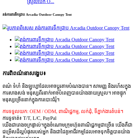
ស្រួលបើក O...
តង់ការពារទឹកជ្រាប Arcadia Outdoor Canopy Tent
ការពិពណ៌នាសង្ខេប៖
ពណ៌ ទំហំ និងឡូហ្គោដែលអាចប្ដូរតាមបំណងបាន។ សាមញ្ញ និងរហ័សក្នុង
ការសាងសង់ មនុស្សពីរនាក់អាចបំពេញបានយ៉ាងងាយស្រួល។ អាចផ្ទុក
មនុស្សច្រើននាក់ក្នុងការបោះជំរុំ។
ការទទួលយក: OEM / ODM, ពាណិជ្ជកម្ម, លក់ដុំ, ទីភ្នាក់ងារតំបន់។
ការទូទាត់៖ T/T, L/C, PayPal
យើងជារោងចក្រផ្ទាល់។ក្នុងចំណោមក្រុមហ៊ុនពាណិជ្ជកម្មជាច្រើន យើងគឺជា
ជម្រើសដ៏ល្អបំផុតរបស់អ្នក និងជាដៃគូអាជីវកម្មដែលអាចទុកចិត្តបានយ៉ាង