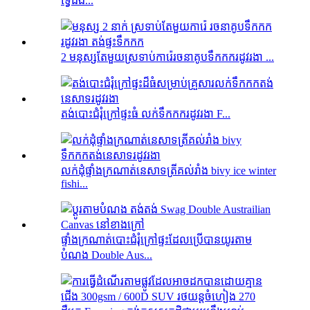
ទ្វេដង...
2 មនុស្សតែមួយស្រទាប់ការ៉េរចនាគូបទឹកកករដូវរងា ...
តង់បោះជំរុំក្រៅផ្ទះធំ លក់ទឹកកករដូវរងា F...
លក់ដុំផ្ទាំងក្រណាត់នេសាទត្រីគល់រាំង bivy ice winter
fishi...
ផ្ទាំងក្រណាត់បោះជំរុំក្រៅផ្ទះដែលប្រើបានយូរតាម
បំណង Double Aus...