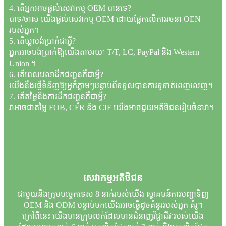
4. តើអ្នកអាចផ្តល់សេវាកម្ម OEM បានទេ?
បាទ/ចាស យើងផ្តល់សេវាកម្ម OEM ដោយផ្អែកលើការរចនា OEN
របស់អ្នក។
5. តើឃ្លាបង់ប្រាក់ជាអ្វី?
អ្នកអាចបង់ប្រាក់ឱ្យយើងតាមរយៈ T/T, LC, PayPal និង Western
Union ។
6. តើពេលវេលាដឹកជញ្ជូនគឺជាអ្វី?
យើងនឹងផ្ញើទំនិញឱ្យអ្នកភ្លាមៗបន្ទាប់ពីទទួលបានការទូទាត់ពេញលេញ។
7. តើតម្លៃនិងការដឹកជញ្ជូនគឺជាអ្វី?
វាអាចជាតម្លៃ FOB, CFR និង CIF យើងអាចជួយអតិថិជនរៀបចំនាវា។
សេវាកម្ម​អតិថិជន
ជាមួយនឹងក្រុមបច្ចេកទេស 8 នាក់របស់យើង ស្វាគមន៍ការបញ្ជាទិញ
OEM និង ODM បន្ទាប់មកយើងអាចធ្វើដូចគំនូររបស់អ្នក គំរូ។
ក្រៅពីនេះ យើងមានក្រុមលក់ដែលមានជំនាញវិជ្ជាជីវៈរបស់យើង