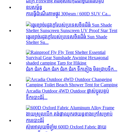
ការធ្វើដំណើរតាមផ្លូវ 300gsm / 600D SUV Ca...
ឆ្នេរខ្សាច់រដូវក្តៅរបស់ប្រទេសចិនដ៏ធំ Sun Shade
Shelter Su...
ជំរក ជំរក ជំរក ជំរក ជំរក ជំរក ទឹកភ្លៀង មិនជ្រាបទឹក...
Arcadia Outdoor 4WD Outdoor ផ្លាស់ប្តូរបន្ទប់
ទឹកបោះជំរុំ...
ស៊ុមអាលុយមីញ៉ូម 600D Oxford Fabric ងាយ