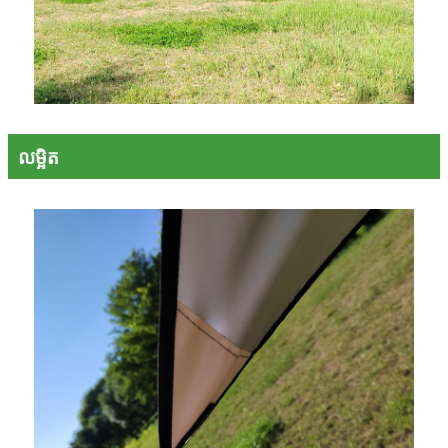
លម្អិត